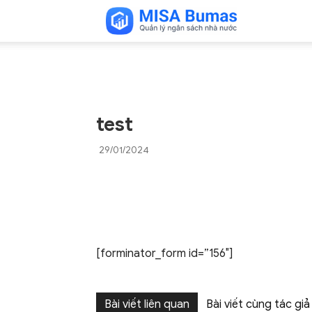
MISA
test
29/01/2024
Bumas
–
[forminator_form id=”156″]
Phần
Bài viết liên quan
Bài viết cùng tác giả