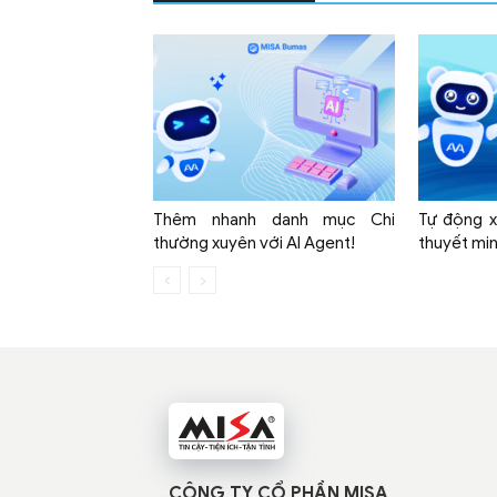
mềm
quản
Thêm nhanh danh mục Chi
Tự động x
thường xuyên với AI Agent!
thuyết min
lý
ngân
CÔNG TY CỔ PHẦN MISA